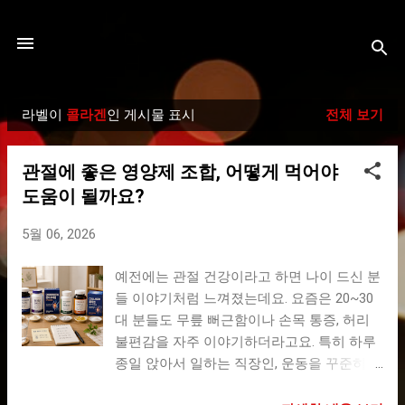
기본 콘텐츠로 건너뛰기
라벨이
콜라겐
인 게시물 표시
전체 보기
글
관절에 좋은 영양제 조합, 어떻게 먹어야
도움이 될까요?
5월 06, 2026
예전에는 관절 건강이라고 하면 나이 드신 분
들 이야기처럼 느껴졌는데요. 요즘은 20~30
대 분들도 무릎 뻐근함이나 손목 통증, 허리
불편감을 자주 이야기하더라고요. 특히 하루
종일 앉아서 일하는 직장인, 운동을 꾸준히
하는 분들, 체중 변화가 큰 분들은 관절 피로