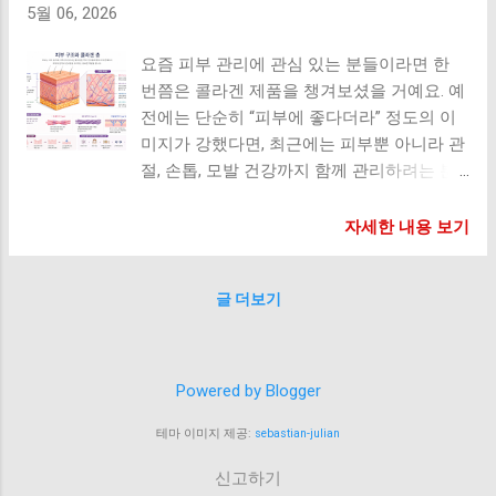
부담이 쌓이기 쉬워요. 관절 영양제, 왜 조합
5월 06, 2026
이 중요할까요? 관절 건강 영양제는 하나만
먹는 것보다 목적에 맞게 조합해서 먹는 경우
요즘 피부 관리에 관심 있는 분들이라면 한
가 많아요. 왜냐하면 각각 역할이 조금씩 다
번쯤은 콜라겐 제품을 챙겨보셨을 거예요. 예
르기 때문이에요. 연골 관리 관절 움직임 관
전에는 단순히 “피부에 좋다더라” 정도의 이
리 뻣뻣함 완화 도움 운동 후 회복 관리 뼈 건
미지가 강했다면, 최근에는 피부뿐 아니라 관
강 관리 그래서 본인의 생활 습관이나 불편
절, 손톱, 모발 건강까지 함께 관리하려는 분
부위에 따라 조합을 선택하는 경우가 많아요.
들이 많아지면서 콜라겐 시장도 정말 다양해
대표적인 관절 영양제 종류 1. MSM MSM은
졌어요. 저 역시 30대 들어서면서 피부 탄력
자세한 내용 보기
관절 영양제 이야기할 때 정말 자주 등장하는
이 예전 같지 않다는 느낌을 자주 받았는데
성분이에요. 유황 성분을 포함하고 있으며 관
요. 특히 건조함이 심해지거나 아침에 일어났
글 더보기
절과 연골 건강 관리에 관심 있는 분들이 많
을 때 피부 컨디션 차이가 커지면서 자연스럽
이 찾는 편이에요. 이런...
게 콜라겐을 챙겨 먹게 됐어요. 그런데 막상
먹기 시작하면 가장 많이 생기는 궁금증이 바
로 이것이에요. “콜라겐은 언제 먹는 게 가장
Powered by Blogger
효과가 좋을까?” 아침 공복이 좋다는 말도 있
고, 자기 전에 먹어야 한다는 이야기도 많죠.
테마 이미지 제공:
sebastian-julian
어떤 제품은 식후 섭취를 권장하기도 하고요.
신고하기
그래서 오늘은 콜라겐 섭취 타이밍에 대해 정