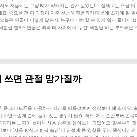
소리 + 통증 동반 관절염은 나이...
. 저도 처음에는 그냥 뼈가 약해지는 건가 싶었는데, 실제로는 조금 
에요. 중요한 건 이 과정이 아주 천천히 진행되기 때문에 초기에 잘 
. 오늘은 연골이 어떻게 닳는지, 누구나 이해할 수 있게 쉽게 풀어서
역할을 할까? 연골은 뼈와 뼈 사이에서 ‘쿠션’ 역할을 하는 부드러운 
걸을 때, 뛰거나 앉을 때 충격을 흡수하고 부드럽게 움직일 수 있어요.
’라고 생각하면 이해가 쉬워요. 1단계: 미세한 마모 시작 처음에는 눈
은 손상이 시작돼요. 운동 후 가끔 시큰거림 오래 사용 후 불편함 이
 생각하고 지나가요. 2단계: 표면이 거칠어짐 연골이 점점 부드러움을
직일 때 뻣뻣함 관절에서 소리 발생 이때부터는 움직임이 예전 같지 않
단계: 연골 두께 감소 마모가 계속되면서 연골이 점점 얇아져요. 계단
 쓰면 관절 망가질까
 이 단계부터는 통증이 점점 자주 나타나요. 4단계: 뼈끼리 가까워짐
이 간격이 줄어들어요. 움직일 때 통증 증가 관절이 뻐근하고 무거움 5
 연골이 거의 없어지면 뼈끼리 직접 부딪히게 돼요. 지속적인 통증 움
 단계는 회복이 어려운 상태로 넘어간 경우가 많아요. 왜 연골은 다시 
 거의 없는 조직이에요. 그래서 손상되면 회복 속도가 매우 느리고, 완
루 중 스마트폰을 사용하는 시간을 떠올려보면 생각보다 꽤 길어요. 출퇴
관절 관리가 중요한 이유예요. 연골은 ‘조용히’ 닳습니다 연골은 갑자기 
지 자연스럽게 손에 들고 있는 경우가 많죠. 저도 어느 순간부터 손
큰거리는 느낌이 들어서 사용 습관을 돌아보게 되었어요. 결론부터 말
기보다 “사용 방식과 반복 습관”이 관절에 큰 영향을 주는 핵심이에요