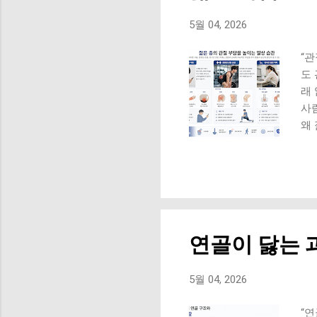
위험
많이
5월 04, 2026
가 
험해
“관
도
래
사
왜
생겨
용
통증
(의
세
근
연골이 닳는 
육 
요.
에
5월 04, 2026
사
방
“