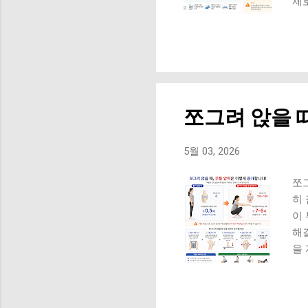
제
알
은
예
질 
지손
시
쪼그려 앉을 
락
모
느
5월 03, 2026
큰 
도
쪼
트폰
히
이
해
을
혀
문
구조