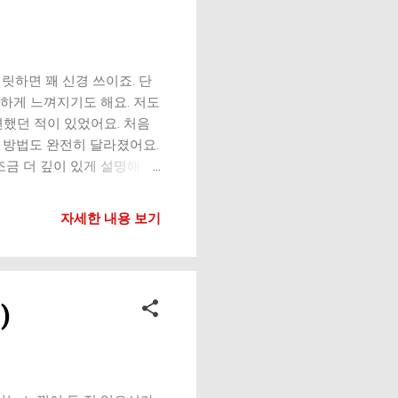
 과도하게 앞으로 나가는 경
 이어질 가능성이 높아요.
면 관절이 갑작스러운 충격을
발생해요. 4. 하체 근력 부
찌릿하면 꽤 신경 쓰이죠. 단
약하면 무릎이 직접 충격을
안하게 느껴지기도 해요. 저도
했던 적이 있었어요. 처음
 방법도 완전히 달라졌어요.
조금 더 깊이 있게 설명해드
이 아니라 혈관, 신경, 인
링)과 종아리 근육이 연결되는
자세한 내용 보기
겉으로 보기에는 멀쩡해 보
긴장 및 단축 가장 흔하지만
릎 뒤쪽을 계속 잡아당기게
함 증가 특히 하루 종일 앉아
)
 많을수록 통증이 더 심해졌
픈 게 아니라 ‘묵직하고 부풀
 느낌 쪼그려 앉을 때 압박
긴 액체가 뒤쪽으로 밀려나온