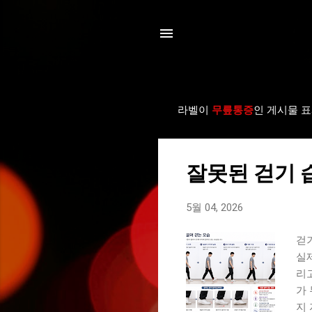
라벨이
무릎통증
인 게시물 
글
잘못된 걷기 
5월 04, 2026
걷
실
리
가
지