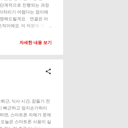
더 단계적으로 진행되는 과정
알아차리기 어렵다는 점이에
 설명해드릴게요. 연골은 어
조직이에요. 이 덕분에 우리
 쉽게 말하면 ‘충격 완화 장
에 보이지 않을 정도로 아주
자세한 내용 보기
 단계에서는 대부분 그냥 피로
 잃고 거칠어지기 시작해요.
다는 느낌이 들 수 있어요.
에서 통증 걷다가 불편함 느껴
 연골이 충분히 얇아지면 뼈
단계: 뼈끼리 직접 닿는 상
직임 제한 일상생활 어려움
잘 안 생길까? 연골은 혈관
전히 재생되기 어려워요. 이
근, 식사 시간, 잠들기 전
없어...
목이 뻐근하고 엄지손가락이
하면, 스마트폰 자체가 문제
. 오늘은 스마트폰 사용이 실