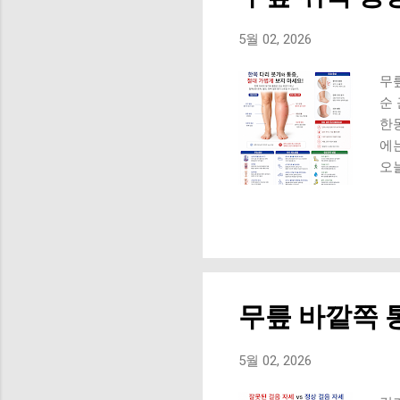
관
우
5월 02, 2026
3
받게
무릎
족
순
받게
한
에
오
릴게
대
지
여
의
돼요
무릎 바깥쪽 
서
던 
어 
5월 02, 2026
감