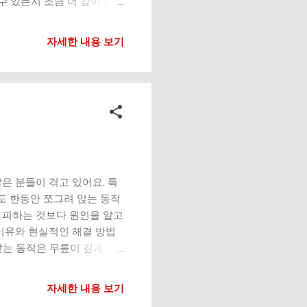
수 있는지 조금 더 깊이 있게
 큰 충격보다, 반복되는 작
 이 “반복 부담”의 대표적인
자세한 내용 보기
 통증 → 기능 저하로 이어
 집중적으로 부담이 가요. 엄
 자세 지속 이 세 부위가 동
경우가 많아요. 1. 엄지손가
 넓고, 스마트폰에서는 거의
근함 손가락 움직일 때 뻑뻑한
로 오래 사용하는 습관이 가장
는 동안 손목은 계속 같은 각
저림 동반 특히 누워서 스마
은 분들이 겪고 있어요. 특
보다 더...
도 한동안 쪼그려 앉는 동작
 피하는 것보다 원인을 알고
이유와 현실적인 해결 방법
앉는 동작은 무릎이 깊게 굽
힘줄이 동시에 압박을 받기 때
이 동작에서만 아프다면 관절
자세한 내용 보기
장 흔한 원인 중 하나예요.