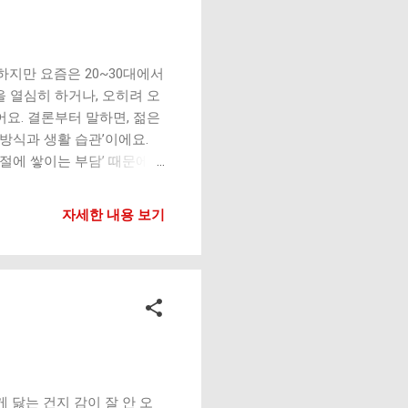
마모 가속 가능 특히 체중이
충격이 매우 큼 부상 위험 증
릎이 발보다 많이 나가면 더 위
하지만 요즘은 20~30대에서
 열심히 하거나, 오히려 오
요. 결론부터 말하면, 젊은
 방식과 생활 습관’이에요.
절에 쌓이는 부담’ 때문에
 1. 스마트폰과 컴퓨터 사
 관절에 영향을 줘요. 손목
자세한 내용 보기
이에요. 2. 운동 과부하
도한 러닝 잘못된 스쿼트 자
면 통증으로 이어져요. 3.
벅지 근력 부족 엉덩이 근
습관 평소 자세도 큰 영향을 줘
져요. 5. 체중 증가 젊은 층
부담이 바로 나타나요. 젊은
쉬면 회복됨 그래서 더 쉽게
강도 증가 아침에 뻣뻣함 관
 닳는 건지 감이 잘 안 오