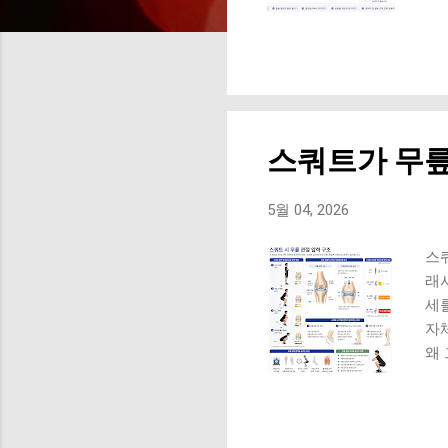
동
계속
무릎
리는
발
발 
스쿼트가 무릎
다 
는 
부
5월 04, 2026
함
밀
스
좋은
래
세
자
왜
스
수
요.