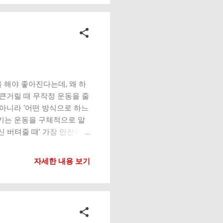
워요. 2. 깊이 욕심 → 압
특히 유연성이 부족한 상태에
허벅지, 엉덩이 근육이 약함
 아니라 ‘관절 부담 운동’이
 인대 손상 위험 증가 연골 비
5. 발목·고관절 유연성 부족
 부담 집중 이건 단순 자세
손상 누적 회복 없이 반복 통
 해야 좋아진다는데, 왜 하
시큰거릴 때 무작정 운동을 줄
 아니라 ‘어떤 방식으로 하느
시키는 운동을 구체적으로 알
 버텨줄 때’ 가장 안전해
 (추천 이유까지) 1. 평지
작 가능 단, 빠르게 걷기보다
자세한 내용 보기
력 강화 재활 운동으로도 활용
 & 아쿠아 운동 체중 부담 거
게 할 수 있어요. 4. 의
앉지 않는 것”이에요. 5.
강화 무릎에 나쁜 운동 (왜