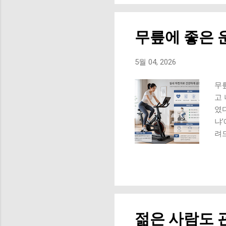
압박
력
서 
무릎에 좋은 운
무릎
돼요
정상
5월 04, 2026
발
문제
무
증이
고 
였
냐
려
요.
걷
‘편
안장
의 
자 
젊은 사람도 
레그