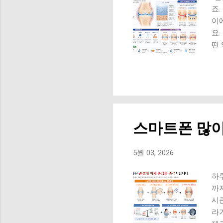
절 
죠
이
요
떤 
가 
치
작
로
움
3
스마트폰 많이
짐
사
태
5월 03, 2026
이
이
하
게 
까
시
라