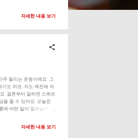
요. 문제는 잘못된 자세로
는 걸음 충격 흡수 부족 발목과
자세한 내용 보기
돼요. 2. 한쪽으로 체중 쏠
리 망가질 수 있어요. 3.
 증가 걸을 때는 ‘뒤꿈치 →
릎에 과도한 스트레스 근육보
깨 말림 → 균형 무너짐 걷기
 줍니다 충격 흡수 부족 관절
릎이 시큰함 발목이 자주 피로
 부드럽게 이동 발가락으로
이 중요합니다 걷기는 가장
자주 들리는 운동이에요. 그
기도 하죠. 저도 예전에 자
요. 결론부터 말하면 스쿼트
담을 줄 수 있어요. 오늘은
릎에 어떤 일이 일어날까?
받는 구조예요. 특히 내려갈
지 않으면 통증으로 이어져
자세한 내용 보기
집중 슬개골(무릎 앞쪽 뼈)