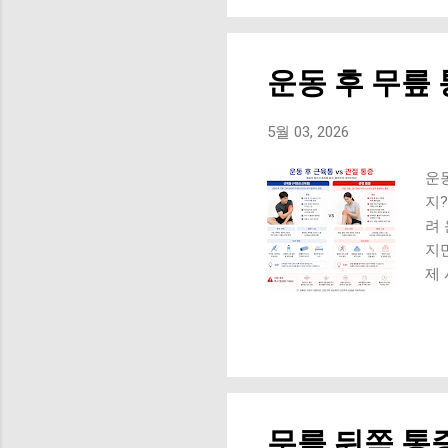
허
계단
그
운동 후 무릎
뒤
요.
성
5월 03, 2026
은 
안
운
증 
지
려
지
제
나
릎은
깊은
에
닝
저
무릎 뒤쪽 통증
요해