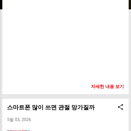
가 많아요. 그래서 초기 증상을 놓치면 생각
보다 큰 차이를 만들게 돼요. 오늘은 그 ‘차
이’가 실제로 어떤 결과로 이어지는지 더 자
세히 알려드릴게요. 초기 증상은 왜 이렇게
애매할까? 관절염 초기에는 통증이 강하지
않고, 특정 상황에서만 나타나는 경우가 많아
요. 아침에 손이나 무릎이 잠깐 굳는 느낌 오
래 앉았다 일어날 때 뻐근함 계단 내려갈 때
만 시큰거림 이 정도는 흔한 증상이기 때문에
대부분 그냥 지나치게 돼요. 하지만 이게 바
로 ‘관절이 보내는 초기 경고 신호’일 수 있어
요. 1. 연골 손상이 조용히 진행됩니다 초기에
자세한 내용 보기
는 눈에 띄지 않지만, 내부에서는 연골이 조
금씩 닳기 시작해요. 연골은 한번 많이 닳으
면 다시 회복이 어렵기 때문에, 이 시기를 놓
스마트폰 많이 쓰면 관절 망가질까
치는 것이 가장 큰 문제예요. 통증이 약하다
고 해서 상태가 가벼운 건 아니에요. 2. 통증
5월 03, 2026
패턴이 점점 바뀝니다 처음에는 특정 상황에