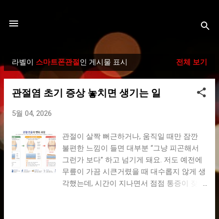
기본 콘텐츠로 건너뛰기
라벨이
스마트폰관절
인 게시물 표시
전체 보기
글
관절염 초기 증상 놓치면 생기는 일
5월 04, 2026
관절이 살짝 뻐근하거나, 움직일 때만 잠깐
불편한 느낌이 들면 대부분 “그냥 피곤해서
그런가 보다” 하고 넘기게 돼요. 저도 예전에
무릎이 가끔 시큰거렸을 때 대수롭지 않게 생
각했는데, 시간이 지나면서 점점 통증이 잦아
지고 생활이 불편해졌던 경험이 있어요. 관절
염은 갑자기 심해지는 병이 아니라, 아주 작
은 신호에서 시작해서 천천히 진행되는 경우