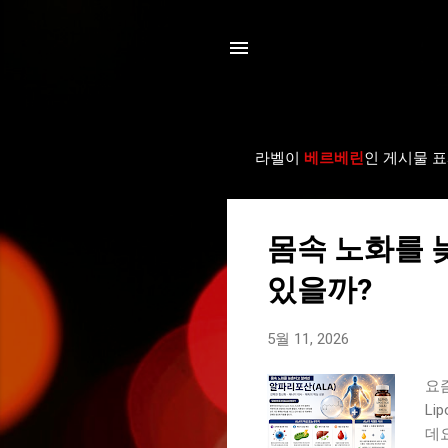
라벨이
베르베린
인 게시물 
글
몸속 노화를 
있을까?
5월 11, 2026
요즘
Li
데