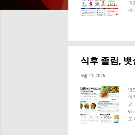
피곤
이
오
지
관
고
포
을
식후 졸림, 
수
양
까
5월 11, 2026
무 
은
밥만
구
이
라고
요.
에
도
졸
요