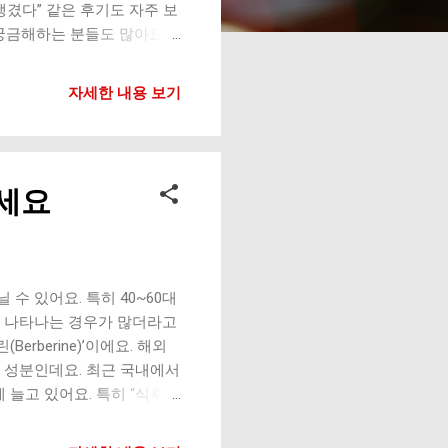
생겼다” 같은 후기도 자주 보
궁금해하는 분들도 많아요.
되는지, 주의할 점은 무엇인
 몸의 에너지 생성 과정에
자세한 내용 보기
이가 들수록 감소할 수 있다
 성분이랍니다. 특히 알파리
산화 스트레스로 손상되는 것
포도 시간이 지나며 손상될
보세요
. 그래서 최근에는 단순 영
어요. 왜 ‘노화’와 연결될
져요. 문제는 활성산소가 너
, 과식, 혈당 스파이크 같
 산화 스트레스와 관련된 연
수 있어요. 특히 40~60대
함께 이야기되는 경우도 많더
께 나타나는 경우가 많더라고
rberine)’이에요. 해외
 성분인데요. 최근 국내에서
 늘고 있어요. 특히 “식후
다”라는 후기도 정말 많더라고
에서 추출되는 천연 성분이에