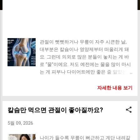
관절이 뻣뻣하거나 무릎이 자주 시큰한 날,
대부분은 칼슘이나 영양제부터 떠올리게 돼
요. 그런데 의외로 많은 분들이 놓치는 게 바
로 “물”이에요. 저도 예전에는 물을 많이 마시
는 게 피부나 다이어트에만 좋은 줄 알았는
데, 관절 건강에도 꽤 중요한 역할을 한다는
걸 알고 조금 놀랐어요. 특히 나이가 들수록
자세한 내용 보기
몸속 수분량이 줄어들기 쉬운데요. 이 변화가
관절에도 영향을 줄 수 있다고 해요. 평소 물
칼슘만 먹으면 관절이 좋아질까요?
을 거의 안 마시는 습관이 있다면 관절 피로
감이 더 쉽게 느껴질 수도 있답니다. 관절 속
5월 09, 2026
연골은 수분이 정말 중요해요 우리 관절에는
연골이라는 조직이 있어요. 이 연골은 뼈끼리
나이가 들수록 무릎이 뻐근하고 계단 내려갈
부딪히는 충격을 줄여주는 쿠션 같은 역할을