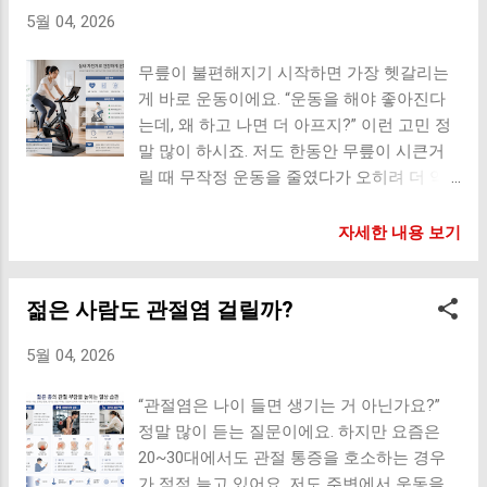
풀어드릴게요. 스쿼트 시 무릎에 어떤 일이
요. 4. 너무 빠르거나 무리한 보폭 무릎에 과
같은 계단이라도 방법에 따라 무릎 부...
5월 04, 2026
일어날까? 스쿼트를 할 때 무릎은 단순히 접
도한 스트레스 근육보다 관절이 먼저 사용됨
히는 게 아니라, 체중과 압력을 동시에 받는
5. 상체 자세 문제 고개 숙임 → 목, 허리 부담
무릎이 불편해지기 시작하면 가장 헷갈리는
구조예요. 특히 내려갈수록 무릎 관절 안쪽
어깨 말림 → 균형 무너짐 걷기는 전신 움직
게 바로 운동이에요. “운동을 해야 좋아진다
압력이 급격히 증가해요. 이 압력이 제대로
임이기 때문에 상체도 중요해요. 6. 신발 선택
는데, 왜 하고 나면 더 아프지?” 이런 고민 정
분산되지 않으면 통증으로 이어져요. 1. 무릎
도 큰 영향을 줍니다 충격 흡수 부족 관절 부
말 많이 하시죠. 저도 한동안 무릎이 시큰거
이 앞으로 쏠리는 자세 (가장 흔한 문제) 체중
담 증가 이런 신호가 있다면 이미 영향 받고
릴 때 무작정 운동을 줄였다가 오히려 더 약
이 무릎 앞쪽에 집중 슬개골(무릎 앞쪽 뼈) 압
있는 상태 걷고 나면 무릎이 시큰함 발목이
해진 경험이 있었어요. 중요한 건 ‘운동을 하
박 증가 연골 마찰 증가 이 자세가 반복되면
자주 피로함 허리까지 뻐근함 올바른 걷기 핵
느냐’가 아니라 ‘어떤 방식으로 하느냐’예요.
자세한 내용 보기
‘무릎 앞쪽 통증’이 생기기 쉬워요. 2. 깊이 욕
심 정리 뒤꿈치부터 착지 발 전체로 부드럽게
오늘은 무릎에 진짜 도움이 되는 운동과, 오
심 → 압력 폭증 90도 이하로 내려갈수록 압
이동 발가락으로 밀어내기 상체는 곧게 유지
히려 상태를 악화시키는 운동을 구체적으로
력 급증 연골과 인대에 부담 증가 특히 유연
보폭은 자연스럽게 걷기는 “많이”보다 “잘”이
젊은 사람도 관절염 걸릴까?
알려드릴게요. 무릎 운동의 핵심 원리부터
성이 부족한 상태에서 깊게 앉으면 무릎이 대
중요합니다 걷기는 가장 좋은 운동이지만, 잘
이해하세요 무릎은 ‘근육이 대신 버텨줄 때’
신 버티게 돼요. 3. 근력 부족 상태에서 진행
못된 방식으로 하면 오히려...
5월 04, 2026
가장 안전해요. 즉, 충격은 줄이고 근력은 키
허벅지, 엉덩이 근육이 약함 무릎이 중심을
우는 방향이 핵심이에요. 무릎에 좋은 운동
대신 잡음 체중 분산 실패 이 경우 스쿼트가
“관절염은 나이 들면 생기는 거 아닌가요?”
(추천 이유까지) 1. 평지 걷기 충격이 적고 지
‘근력 운동’이 아니라 ‘관절 부담 운동’이 돼요.
정말 많이 듣는 질문이에요. 하지만 요즘은
속 가능 관절 윤활 작용 촉진 초보자도 부담
4. 무릎이 안쪽으로 무너지는 패턴 (Knee
20~30대에서도 관절 통증을 호소하는 경우
없이 시작 가능 단, 빠르게 걷기보다 ‘편안한
valgus) 관절이 비틀림 인대 손상 위험 증가
가 점점 늘고 있어요. 저도 주변에서 운동을