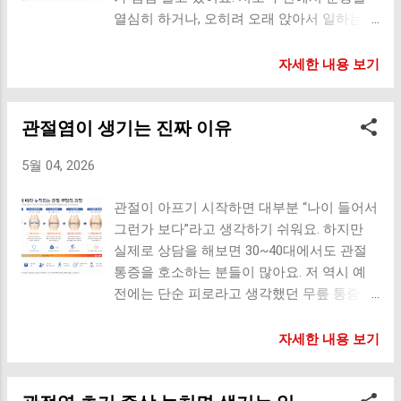
속도’가 중요해요. 2. 실내 자전거 무릎 압박
연골 비정상 마모 이건 특히 초보자에게 흔한
열심히 하거나, 오히려 오래 앉아서 일하는
최소화 허벅지 근력 강화 재활 운동으로도 활
데, 가장 위험한 패턴 중 하나예요. 5. 발목·고
분들이 무릎이나 손목 통증을 겪는 걸 자주
용 안장 높이를 너무 낮게 하면 오히려 무릎
관절 유연성 부족 발목이 안 접힘 → 무릎이
보게 되었어요. 결론부터 말하면, 젊은 사람도
자세한 내용 보기
에 부담이 될 수 있어요. 3. 수영 & 아쿠아 운
대신 앞으로 이동 고관절이 안 열림 → 무릎
충분히 관절염이 생길 수 있어요. 중요한 건
동 체중 부담 거의 없음 관절 보호 + 근력 강
에 부담 집중 이건 단순 자세 문제가 아니라
나이가 아니라 ‘사용 방식과 생활 습관’이에
화 특히 통증이 있는 상태에서도 비교적 안전
‘몸의 구조 문제’예요. 6. 과도한 횟수와 휴식
관절염이 생기는 진짜 이유
요. 왜 젊은데도 관절염이 생길까? 관절염은
하게 할 수 있어요. 4. 의자 스쿼트 (초보자
부족 미세 손상 누적 회복 없이 반복 통증이
단순히 나이 때문이 아니라, ‘관절에 쌓이는
용) 무릎 각도 조절 가능 허벅지 근력 강화 핵
점점 증가 특히 매일 고강도로 하는 경...
5월 04, 2026
부담’ 때문에 생겨요. 요즘 생활 패턴을 보면
심은 “깊게 앉지 않는 것”이에요. 5. 레그 레이
관절에 부담이 갈 수밖에 없는 환경이에요. 1.
즈 (누워서 다리 들기) 무릎 부담 거의 없음
관절이 아프기 시작하면 대부분 “나이 들어서
스마트폰과 컴퓨터 사용 증가 하루 대부분을
허벅지 앞쪽 근육 강화 무릎에 나쁜 운동 (왜
그런가 보다”라고 생각하기 쉬워요. 하지만
앉아서 보내고, 손을 반복적으로 사용하는 생
위험한지) 1. 러닝 (특히 딱딱한 바닥) 충격이
실제로 상담을 해보면 30~40대에서도 관절
활이 관절에 영향을 줘요. 손목 통증 손가락
반복적으로 전달됨 연골 마모 가속 가능 특히
통증을 호소하는 분들이 많아요. 저 역시 예
관절 부담 목과 어깨 긴장 이건 단순 피로가
체중이 많이 나가거나 근력이 부족한 경우 위
전에는 단순 피로라고 생각했던 무릎 통증이
아니라 반복 부담이에요. 2. 운동 과부하 (의
험해요. 2. 점프 / HIIT 운동 순간 충격이 매우
반복되면서 생활 습관을 돌아보게 된 적이 있
외로 많아요) 운동을 너무 열심히 하는 것도
큼 부상 위험 증가 3. 깊은 스쿼트 & 런지 무
어요. 결론부터 말하면 관절염은 단순 노화가
자세한 내용 보기
문제가 될 수 있어요. 과도한 러닝 잘못된 스
릎 압력 급증 관절 내부 부담 증가 특히 무릎
아니라, 오랜 시간 쌓인 ‘생활 패턴의 결과’에
쿼트 자세 충분한 휴식 부족 관절은 근육보다
이 발보다 많이 나가면 더 위험해요. 4. 내리
가까워요. 오늘은 관절염이 생기는 진짜 이유
회복 속도가 느리기 때문에 무리하면 통증으
막 걷기 / 등산 체중이 무릎에 집중됨 통증 유
를 더 깊이 있게 풀어서 설명해드릴게요. 관