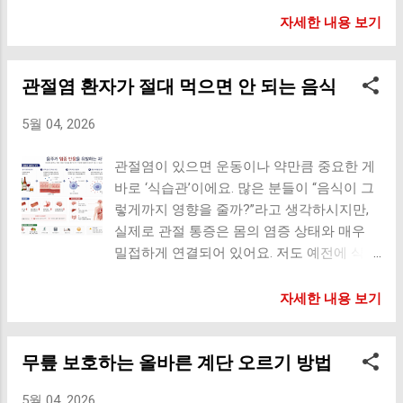
위험이 커질 수 있답니다. 뼈 강도 유지 근육
이 더 뻑뻑하게 느껴지는 경우도 있어요. 특
를 더 빨리 느끼는 경우가 많아요. 저 역시 한
수축 기능 도움 신경 전달 작용 골다공증 예
자세한 내용 보기
히 아래와 같은 습관이 있다면 만성적인 수분
동안 계단 내려갈 때 무릎이 뻐근한 느낌이
방 보조 하지만 여기서 중요한 점이 있어요.
부족 상태일 가능성도 있어요. 커피만 자주
자주 있었는데요. 그때부터 운동 습관과 함께
뼈 건강과 관절 건강은 서로 연결되어 있지만
마시고 물은 거의 안 마심 하루 종일 입이 자
관절염 환자가 절대 먹으면 안 되는 음식
관절 관련 영양제를 조금씩 챙기기 시작했어
완전히 동일한 문제는 아니라는 거예요. 관절
주 마름 소변 색이 진한 편 아침에 몸이 무겁
요. 그런데 막상 찾아보면 종류가 너무 많죠.
통증의 원인은 생각보다 다양해요 관절이 아
고 뻣뻣함 운동 후 물 섭취가 부족함 저도 바
5월 04, 2026
“콘드로이친이 좋을까?” “MSM이 더 유명하
프다고 해서 모두 칼슘 부족 때문은 아니에
쁠 때는 커피로만 버티는 날이 있었는데,...
던데?” “글루코사민이랑 같이 먹어도 될까?”
요. 실제로 많은 경우는 연골 마모, 염증, 근육
관절염이 있으면 운동이나 약만큼 중요한 게
이런 고민을 하는 분들이 정말 많아요. 그래
약화, 체중 증가, 자세 문제 등 다양한 원인이
바로 ‘식습관’이에요. 많은 분들이 “음식이 그
서 오늘은 관절 건강에 많이 언급되는 대표
함께 작용해요. 예를 들어 무릎 관절염은 연
렇게까지 영향을 줄까?”라고 생각하시지만,
영양제들과 함께 먹기 좋은 조합을 자세하게
골이 닳으면서 발생하는 경우가 많아요. 이때
실제로 관절 통증은 몸의 염증 상태와 매우
정리해볼게요. 관절 건강이 중요한 이유 관
는 단순히 칼슘만 보충한다고 연골이 다시 재
밀접하게 연결되어 있어요. 저도 예전에 식습
절은 뼈와 뼈를 연결해 움직임을 가능하게 해
생되는 것은 아니에요. 특히 아래와 같은 경
관을 크게 신경 쓰지 않았을 때는 이유 없이
주는 부위예요. 걷기, 앉기, 계단 오르기, 물건
우라면 칼슘만으로 해결되기 어려울 수 있어
관절이 더 뻐근한 날이 많았는데, 식단을 조
자세한 내용 보기
들기 같은 일상 동작 대부분에 관절이 사용되
요. 계단 내려갈 때 무릎 통증 아침에 손가락
금만 바꿔도 확실히 몸이 가벼워지는 걸 느꼈
죠. 문제는 관절은 한 번 부담이 누적되기 시
관절이 뻣뻣함 관절이 붓거나 열감이 있음 오
어요. 오늘은 관절염이 있을 때 특히 피해야
작하면 쉽게 회복되지 않는 경우가 많다는 점
래 걸으면 무릎이 시큰거림 허벅지 근력이 약
무릎 보호하는 올바른 계단 오르기 방법
할 음식들을 더 구체적으로, 왜 안 좋은지까
이에요. 장시간 앉아 있는 생활 체중 증가 무
해짐 이런 경우에는 관절 자체의 상태를 확인
지 함께 알려드릴게요. 왜 음식이 관절염을
리한 운동 노화 근육 부족 잘못된 자세 이런
하는 것이 더 중요할 수 있어요. 관절 건강에
5월 04, 2026