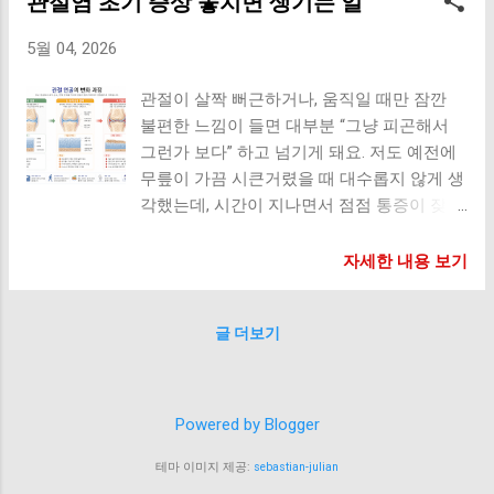
관절염 초기 증상 놓치면 생기는 일
로 이어져요. 3. 근력 부족 요즘은 활동량이
발 가능 ...
절염은 “하루에 생기는 병”이 아닙니다 관절
줄어들면서 근육이 약해진 경우도 많아요. 허
5월 04, 2026
염은 어느 날 갑자기 생기는 것이 아니라, 아
벅지 근력 부족 엉덩이 근육 약화 이 상태에
주 작은 부담이 쌓이면서 몇 년에 걸쳐 만들
서는 관절이 직접 충격을 받게 돼요. 4. 잘못
관절이 살짝 뻐근하거나, 움직일 때만 잠깐
어지는 결과예요. 그래서 초기에 느껴지는 작
된 자세 습관 평소 자세도 큰 영향을 줘요. 다
불편한 느낌이 들면 대부분 “그냥 피곤해서
은 불편함이 사실은 이미 시작된 신호일 수
리 꼬기 짝다리 서기 구부정한 자세 이게 반
그런가 보다” 하고 넘기게 돼요. 저도 예전에
있어요. 1. 반복 사용 + 잘못된 움직임 관절은
복되면 관절 정렬이 틀어져요. 5. 체중 증가
무릎이 가끔 시큰거렸을 때 대수롭지 않게 생
원래 사용하도록 만들어졌지만, ‘잘못된 방식
젊은 층에서도 체중 증가가 흔해요. 특히 무
각했는데, 시간이 지나면서 점점 통증이 잦아
으로 반복 사용’되면 문제가 시작돼요. 쪼그려
릎은 체중 영향을 크게 받기 때문에 부담이
지고 생활이 불편해졌던 경험이 있어요. 관절
앉는 생활 습관 계단을 자주 이용하는 환경
바로 나타나요. 젊은 사람에게 나타나는 특징
염은 갑자기 심해지는 병이 아니라, 아주 작
자세한 내용 보기
한쪽 다리에 체중을 싣는 습관 이건 하루 문
운동 후 통증 특정 동작에서만 아픔 초기에는
은 신호에서 시작해서 천천히 진행되는 경우
제가 아니라, 몇 년 동안 쌓이면서 연골을 조
쉬면 회복됨 그래서 더 쉽게 방치되는 경우가
가 많아요. 그래서 초기 증상을 놓치면 생각
금씩 닳게 만들어요. 2. 근육이 약해지면서 관
많아요. 이건 꼭 주의하세요 통증이 반복됨
글 더보기
보다 큰 차이를 만들게 돼요. 오늘은 그 ‘차
절이 대신 버팀 관절은 원래 근육과 함께 움
점점 통증 강도 증가 아침에 뻣뻣함 관절 소
이’가 실제로 어떤 결과로 이어지는지 더 자
직이는 구조예요. 그런데 근력이 부족하면 관
리 + 통증 동반 관절염은 나이...
세히 알려드릴게요. 초기 증상은 왜 이렇게
절이 직접 충격을 받게 돼요. 허벅지 근육 약
애매할까? 관절염 초기에는 통증이 강하지
화 엉덩이 근육 부족 코어 근육 약화 이 상태
Powered by Blogger
않고, 특정 상황에서만 나타나는 경우가 많아
에서는 같은 움직임도 관절에 훨씬 큰 부담으
요. 아침에 손이나 무릎이 잠깐 굳는 느낌 오
테마 이미지 제공:
sebastian-julian
로 작용해요. 3. 체중이 늘어나면 관절 부담