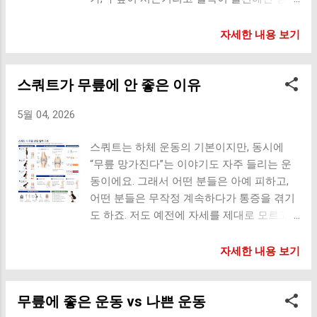
올바른 계단 오르기 핵심 원리 핵심은 “무릎
(자주 마시는 경우 특히 위험) 염증 반응 증가
이 있었어요. 알고 보니 걷는 습관 자체가 문
이 아니라 엉덩이와 허벅지가 힘을 쓰게 만드
회복 기능 저하 수면 질 감소 → 통증 악화 7.
제였더라고요. 오늘은 우리가 무심코 하고 있
자세한 내용 보기
는 것”이에요. 1. 발 전체로 디디기 뒤꿈치까
과도한 육류 섭취 (특히 가공육) 염증 유발 가
는 잘못된 걷기 습관이 어떻게 관절을 망가뜨
지 계단에 올리기 체중을 발 전체로 분산 발
능 체내 산성 환경 증가 적당한 섭취는 괜찮
리는지, 그리고 어떻게 바꿔야 하는지 자세히
앞쪽만 디디면 무릎 부담이 커져요. 2. 엉덩이
지만, 과도하면 문제가 될 수 있어요. 이런 식
스쿼트가 무릎에 안 좋은 이유
알려드릴게요. 걷기는 ‘반복 운동’이라서 더
힘으로 올라가기 엉덩이를 살짝 뒤로 빼기 허
습관이면 관절에 부담이 쌓입니다 ...
위험합니다 걷기는 하루 수천 번 반복되는 동
벅지 근육 사용 이렇게 하면 무릎이 아닌 큰
5월 04, 2026
작이에요. 그래서 작은 습관 하나가 계속 누
근육이 힘을 분산해줘요. 3. 상체는 살짝만
적되면서 관절에 영향을 줘요. 문제는 잘못된
기울이기 허리를 곧게 유지 너무 숙이지 않기
스쿼트는 하체 운동의 기본이지만, 동시에
자세로 계속 걷게 되면, 그 부담이 그대로 쌓
4. 보폭 줄이기 한 칸씩 안정적으로 무리하게
“무릎 망가진다”는 이야기도 자주 들리는 운
인다는 점이에요. 1. 발을 질질 끄는 걸음 충
크게 올라가지 않기 5. 천천히 올라가기 속도
동이에요. 그래서 어떤 분들은 아예 피하고,
격 흡수 부족 발목과 무릎 부담 증가 발을 제
를 줄이면 충격 감소 이런 경우는 특히 조심
어떤 분들은 무작정 계속하다가 통증을 겪기
대로 들어주지 않으면 관절이 충격을 그대로
하세요 계단에서 통증이 느껴질 때 무릎 앞쪽
도 하죠. 저도 예전에 자세를 제대로 모르고
받게 돼요. 2. 한쪽으로 체중 쏠리는 걸음 한
이 시큰한 경우 내려갈 때 더 아픈 경우 내려
반복했다가 무릎 앞쪽이 찌릿하게 아팠던 적
쪽 무릎 과부하 골반 틀어짐 이건 시간이 지
갈 때는 더 중요합니다 사실 무릎에는 내려갈
이 있어요. 결론부터 말하면 스쿼트 자체가
자세한 내용 보기
나면 한쪽만 더 빨리 망가질 수 있어요. 3. 발
때 부담이 더 커요. 손잡이 사용하기 체중 천
나쁜 게 아니라, 특정 조건과 잘못된 방식이
뒤꿈치가 아닌 발 전체로 찍는 걸음 충격 분
천히 이동 무릎 잠그지 않기 계단은 “습관” 하
겹치면 무릎에 큰 부담을 줄 수 있어요. 오늘
산 실패 무릎과 허리에 부담 증가 걸을 때는
나로 무릎 상태가 달라집니다 계단을 피하는
무릎에 좋은 운동 vs 나쁜 운동
은 왜 그런지 구조부터 실제 상황까지 자세히
‘뒤꿈치 → 발 전체 → 발가락’ 순서가 중요해
것보다, 제대로 사용하는 것이 더 중요해요.