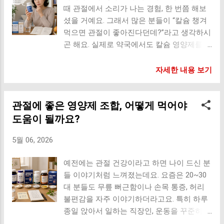
때 관절에서 소리가 나는 경험, 한 번쯤 해보
해요. 그런데 연골은 상당 부분이 수분으로
셨을 거예요. 그래서 많은 분들이 “칼슘 챙겨
이루어져 있다는 점이 중요해요. 몸속 수분이
먹으면 관절이 좋아진다던데?”라고 생각하시
부족해지면 연골의 탄력도 떨어질 수 있고,
곤 해요. 실제로 약국에서도 칼슘 영양제를
움직일 때 마찰 부담이 커질 가능성이 있어
쉽게 볼 수 있고, 뼈 건강 광고에서도 자주 등
요. 물론 물만 마신다고 닳은 연골이 다시 생
장하죠. 그런데 의외로 칼슘과 관절은 완전히
자세한 내용 보기
기는 건 아니지만, 충분한 수분은 관절 환경
같은 개념이 아니에요. 저도 예전에는 무릎이
을 유지하는 데 도움을 줄 수 있어요. 관절 움
아프면 무조건 칼슘부터 챙겨야 하는 줄 알았
직임 부드럽게 도움 연골 탄력 유지 보조 관
관절에 좋은 영양제 조합, 어떻게 먹어야
는데, 자료를 찾아보고 전문가 이야기를 들어
절 마찰 부담 감소 노화로 인한 건조감 완화
보니 조금 다른 부분이 많더라고요. 칼슘은
도움이 될까요?
도움 특히 아침에 일어났을 때 관절이 유난히
뼈 건강에는 중요해요 우선 칼슘은 우리 몸에
뻣뻣한 분들은 수분 섭취 습관도 한 번 체크
5월 06, 2026
서 꼭 필요한 영양소가 맞아요. 특히 뼈를 유
해보면 좋아요. 관절 윤활액에도 수분이 필요
지하고 골밀도를 지키는 데 매우 중요한 역할
해요 관절 안에는 윤활액이라는 액체가 있어
예전에는 관절 건강이라고 하면 나이 드신 분
을 해요. 나이가 들면 골밀도가 감소하면서
요. 쉽게 말해 관절이 부드럽게 움직이도록
들 이야기처럼 느껴졌는데요. 요즘은 20~30
골다공증 위험이 커지기 때문에 칼슘 섭취는
도와주는 오일 같은 역할이에요. 자동차 엔진
대 분들도 무릎 뻐근함이나 손목 통증, 허리
분명 중요하죠. 특히 폐경 이후 여성이나 노
오일처럼 마찰을 줄여주는 역할이라고 생각
불편감을 자주 이야기하더라고요. 특히 하루
년층은 칼슘 부족이 쉽게 나타날 수 있어요.
하면 이해가 쉬워요. 수분이 부족하면 몸 전
종일 앉아서 일하는 직장인, 운동을 꾸준히
이 경우 뼈가 약해지고 작은 충격에도 골절
체 순환에도 영향을 줄 수 있고, 관절 움직임
하는 분들, 체중 변화가 큰 분들은 관절 피로