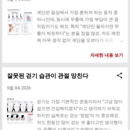
악화시킬까? 관절염은 단순히 관절이 닳는
요소들이 겹치면 무릎, 허리, 손목, 어깨 등에
는 이...
문제가 아니라 ‘염증’이 핵심이에요. 즉, 몸속
부담이 쌓이기 쉬워요. 관절 영양제, 왜 조합
계단은 일상에서 가장 흔하게 하는 동작 중
염증을 높이는 음식은 통증을 더 심하게 만들
이 중요할까요? 관절 건강 영양제는 하나만
하나인데, 동시에 무릎에 가장 부담이 큰 움
고 회복을 방해할 수 있어요. 1. 설탕 & 단 음
먹는 것보다 목적에 맞게 조합해서 먹는 경우
직임이기도 해요. 특히 “계단만 올라가면 무
식 (가장 먼저 줄여야 합니다) 혈당 급상승 →
가 많아요. 왜냐하면 각각 역할이 조금씩 다
릎이 찌릿하다”는 분들 정말 많죠. 저도 예전
염증 반응 증가 지방 축적 → 관절 부담 증가
르기 때문이에요. 연골 관리 관절 움직임 관
에 아무 생각 없이 계단을 오르다가 무릎 앞
특히 음료 형태의 당은 흡수가 빨라서 더 영
리 뻣뻣함 완화 도움 운동 후 회복 관리 뼈 건
쪽이 아파서 한동안 불편했던 적이 있어요.
향을 크게 줘요. 2. 가공식품 (은근히 가장 많
강 관리 그래서 본인의 생활 습관이나 불편
알고 보니 방법 하나만 바꿔도 무릎 부담이
자세한 내용 보기
이 먹는 문제 음식) 첨가물 → 염증 유발 나트
부위에 따라 조합을 선택하는 경우가 많아요.
크게 줄어들더라고요. 오늘은 무릎을 보호하
륨 과다 → 몸 붓기 증가 문제는 ‘가끔’이 아니
대표적인 관절 영양제 종류 1. MSM MSM은
면서 계단을 오르는 방법을 자세하게 알려드
라 ‘습관적으로’ 먹는 경우예요. 3. 튀긴 음식
관절 영양제 이야기할 때 정말 자주 등장하는
잘못된 걷기 습관이 관절 망친다
릴게요. 왜 계단이 무릎에 부담이 될까? 계
& 트랜스지방 염증 유발 물질 증가 혈관 건강
성분이에요. 유황 성분을 포함하고 있으며 관
단을 오를 때 무릎은 체중의 몇 배를 버텨야
악화 → 회복 속도 저하 단순히 칼로리 문제
절과 연골 건강 관리에 관심 있는 분들이 많
5월 04, 2026
해요. 평지 걷기 → 약 2~3배 계단 오르기 →
가 아니라 ‘염증 유발’이 핵심이에요. 4. 정제
이 찾는 편이에요. 이런...
약 4~5배 그래서 같은 걸음이라도 계단에서
탄수화물 (흰 음식들) 혈당 급변 → 염증 반응
걷기는 가장 기본적인 운동이라서 “그냥 많이
는 훨씬 큰 부담이 생겨요. 잘못된 계단 오르
증가 지속적인 피로감 특히 공복에 섭취하면
걸으면 건강해지겠지”라고 생각하기 쉬워요.
기 습관 무릎이 발보다 앞으로 많이 나감 상
영향이 더 커요. 5. 과도하게 짠 음식 체내 수
하지만 실제로는 걷는 ‘방법’이 더 중요해요.
체가 과하게 앞으로 숙여짐 발 앞쪽만 사용
분 정체 → 붓기 증가 관절 압박감 증가 무릎
저도 한동안 많이 걷는 게 좋다고만 생각했다
이렇게 하면 무릎이 직접 충격을 받게 돼요.
이 ‘묵직하다’는 느낌이 들 수 있어요. 6. 술
가, 무릎이 시큰거리고 발목이 불편해진 경험